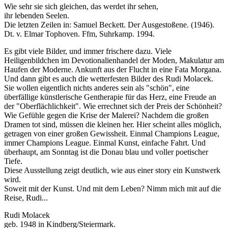
Wie sehr sie sich gleichen, das werdet ihr sehen,
ihr lebenden Seelen.
Die letzten Zeilen in: Samuel Beckett. Der Ausgestoßene. (1946).
Dt. v. Elmar Tophoven. Ffm, Suhrkamp. 1994.
Es gibt viele Bilder, und immer frischere dazu. Viele
Heiligenbildchen im Devotionalienhandel der Moden, Makulatur am
Haufen der Moderne. Ankunft aus der Flucht in eine Fata Morgana.
Und dann gibt es auch die wetterfesten Bilder des Rudi Molacek.
Sie wollen eigentlich nichts anderes sein als "schön", eine
überfällige künstlerische Gentherapie für das Herz, eine Freude an
der "Oberflächlichkeit". Wie errechnet sich der Preis der Schönheit?
Wie Gefühle gegen die Krise der Malerei? Nachdem die großen
Dramen tot sind, müssen die kleinen her. Hier scheint alles möglich,
getragen von einer großen Gewissheit. Einmal Champions League,
immer Champions League. Einmal Kunst, einfache Fahrt. Und
überhaupt, am Sonntag ist die Donau blau und voller poetischer
Tiefe.
Diese Ausstellung zeigt deutlich, wie aus einer story ein Kunstwerk
wird.
Soweit mit der Kunst. Und mit dem Leben? Nimm mich mit auf die
Reise, Rudi...
Rudi Molacek
geb. 1948 in Kindberg/Steiermark.